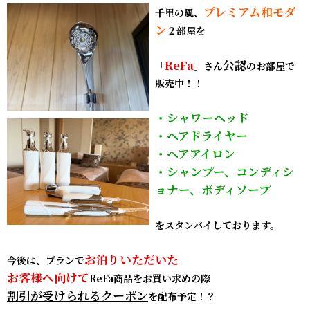
プレミアム和モダ
千里の風、
ン
２部屋を
ReFa
公認
「
」さん
のお部屋で
販売中！！
・シャワーヘッド
・ヘアドライヤー
・ヘアアイロン
・シャンプー、コンディシ
ョナー、ボディソープ
をスタンバイしております。
お泊りいただいた
今後は、プランで
お客様へ向けて
ReFa商品をお買い求めの際
割引が受けられるクーポン
を配布予定！？