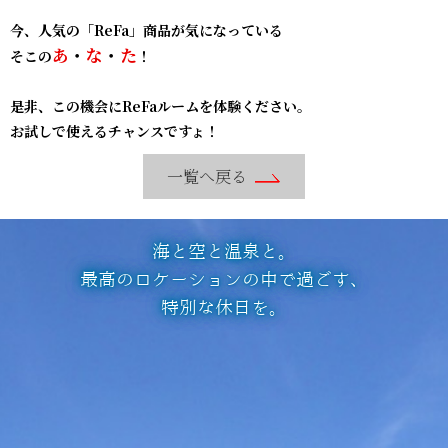
今、人気の「ReFa」商品が気になっている
あ
・
な
・
た
そこの
！
是非、この機会にReFaルームを体験ください。
お試しで使えるチャンスですょ！
一覧へ戻る
海と空と温泉と。
最高のロケーションの中で過ごす、
特別な休日を。