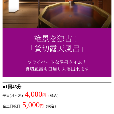
絶景を独占！
「貸切露天風呂」
プライベートな温泉タイム！
貸切風呂も日帰り入浴出来ます
■1回45分
4,000
円
平日(月～木)
（税込）
5,000
円
金土日祝日
（税込）