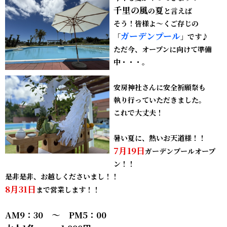
千里の風
夏
の
と言えば
そう！皆様よ～くご存じの
ガーデンプール
「
」です♪
ただ今、オープンに向けて準備
中・・・。
安房神社さんに安全祈願祭も
執り行っていただきました。
これで大丈夫！
暑い夏に、熱いお天道様！！
7月19日
ガーデンプールオープ
ン！！
是非是非、お越しくださいまし！！
8月31日
まで営業します！！
AM9：30 ～ PM5：00