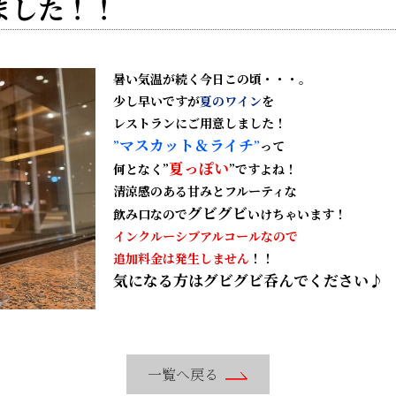
ました！！
暑い気温
が続く今日この頃・・・。
少し早いですが
夏のワイン
を
レストランにご用意しました！
マスカット＆ライチ
”
”
って
夏っぽい
何となく”
”ですよね！
清涼感のある甘みとフルーティな
グビグビ
飲み口なので
いけちゃいます！
インクルーシブアルコールなので
追加料金は発生しません
！！
気になる方はグビグビ呑んでください♪
一覧へ戻る