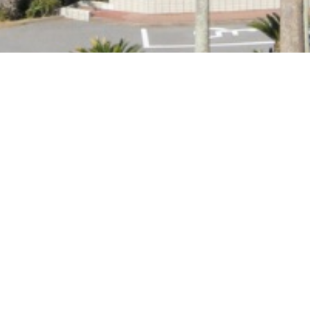
HANASHIBUKI RESORT
のまち・館山をネットワークする
〈 花しぶきリゾート＆カンパニー