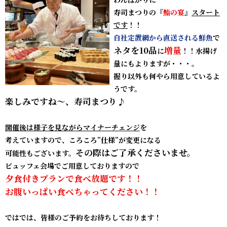
寿司まつりの『
鮨の宴
』
スタート
です
！！
自社定置網から直送される鮮魚
で
ネタを10品
増量
に
！！水揚げ
量にもよりますが・・・。
握り以外も何やら用意しているよ
うです。
楽しみですね～、寿司まつり♪
開催後は様子を見ながらマイナーチェンジ
を
考えていますので、ころころ”仕様”が変更になる
その際はご了承くださいませ。
可能性もございます。
ビュッフェ会場でご用意しておりますので
夕食付きプランで食べ放題です！！
お腹いっぱい食べちゃってください！！
ではでは、皆様のご予約をお待ちしております！