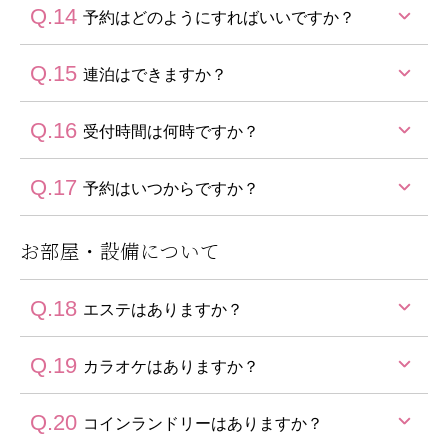
Q.14
お部屋番号の確約は承っておりません。
予約はどのようにすればいいですか？
リクエストとして承りますので、ご希望の場合はご予
約時に備考欄にてお知らせください。
Q.15
WEB予約またはお電話でのご予約が可能です。
連泊はできますか？
インターネットでのご予約は公式Webサイトが一番お
得です。
Q.16
可能です。
受付時間は何時ですか？
プランによって日数が変わります。
Q.17
24時間WEB予約を承っております。
予約はいつからですか？
お電話は9:00～20:00の間承っております。
お部屋・設備
について
5か月前から承っております。
Q.18
エステはありますか？
Q.19
申し訳ございませんが、エステのご用意はございませ
カラオケはありますか？
ん。
Q.20
ご利用いただけます。
コインランドリーはありますか？