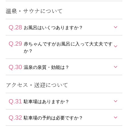
キャンプサイト内を含め、喫煙所以外の場所でのお煙
草(電子タバコ含む)はご遠慮ください。
温泉・サウナについて
MISUZUコスメシリーズのアメニティをご用意してお
ります。
Q.28
お風呂はいくつありますか？
Q.29
大浴場 (男女入れ替え制)
赤ちゃんですがお風呂に入って大丈夫です
・千の湯 (内風呂1つ、露天風呂1つ)
か？
・風の湯 (内風呂1つ、露天風呂1つ)
Q.30
ご利用いただけます。
温泉の泉質・効能は？
貸切露天風呂(有料)
浴室内は大変滑りやすくなっておりますので、お気を
・風見台 (内風呂1つ、露天風呂1つ)
つけてご利用ください。
アクセス・送迎について
弱アルカリ性の「美肌の名湯」です。
・潮見台 (内風呂1つ、露天風呂1つ)
泉質：ナトリウムー炭酸水素塩泉【弱アルカリ性】
Q.31
駐車場はありますか？
効能：神経痛、筋肉痛、関節痛、冷え性、疲労回復、
健康増進、皮膚乾燥症等
Q.32
屋外駐車場がございます。(無料・予約不要)
駐車場の予約は必要ですか？