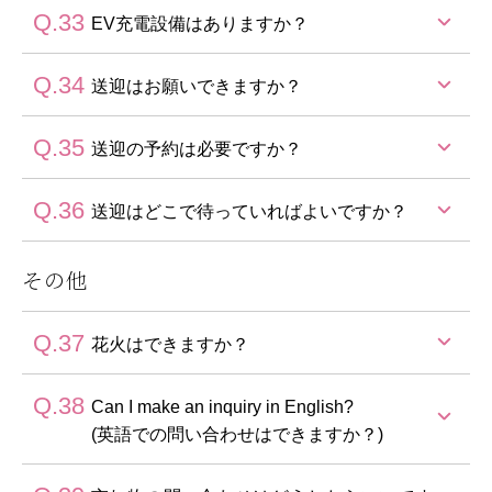
Q.33
予約は不要です。
EV充電設備はありますか？
Q.34
ご利用いただけます。
送迎はお願いできますか？
ご利用にはTerra Chargeアプリが必要です。
Terra Charge
Q.35
館山駅西口より、14:40 / 15:40 /16:40の3便をご用意し
送迎の予約は必要ですか？
https://terra-charge.co.jp/ev-driver/
ております。
前日までにご予約が必要です。
Q.36
前日までにご予約が必要です。
送迎はどこで待っていればよいですか？
その他
JR内房線 館山駅西口へお迎えに参ります。
駅の階段付近でお待ちくださいませ。
Q.37
花火はできますか？
※館山駅までの高速バスは東口に到着いたしますの
で、降車後西口までご移動をお願いいたします。
Q.38
正面玄関前ロータリーの歩道でお楽しみいただけま
Can I make an inquiry in English?
す。
(英語での問い合わせはできますか？)
フロントにて貸出用のバケツ・チャッカマンをご用意
しております。