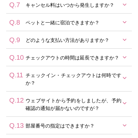
クレジットカードはなく、お振込みをご希望の場合は
Q.7
前日までにご連絡ください。
キャンセル料はいつから発生しますか？
ご相談ください。
※減員・日程変更の場合は規定のキャンセル料が発生
いたします。
Q.8
ご予約のお取消し・日程の変更につきましては、ご宿
ペットと一緒に宿泊できますか？
泊日の前日よりキャンセル料が発生致します。
【前日】50％ 【当日】100％
Q.9
ペットは1サイト1匹までとさせて頂きます。必ずリー
どのような支払い方法がありますか？
ドをご利用下さい。
※建物内へはお入りいただけません。
Q.10
現金またはクレジットカードをご利用いただけます。
チェックアウトの時間は延長できますか？
Q.11
当日のご予約状況により可能です。チェックイン時に
チェックイン・チェックアウトは何時です
ご相談ください。
か？
Q.12
チェックイン 14:00、チェックアウト11:00 でございま
ウェブサイトから予約をしましたが、予約
す。
確認の通知が届かないのですが？
Q.13
迷惑メールフォルダに振り分けられていないかご確認
部屋番号の指定はできますか？
をお願いいたします。