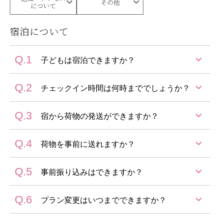
その他
について
宿泊について
Q.1
子どもは宿泊できますか？
Q.2
ご利用可能です。
チェックイン時間は何時まででしょうか？
Q.3
17:00までのチェックインをお願いいたします。
宿から荷物の発送ができますか？
ご到着が遅くなる場合はご連絡ください。
Q.4
可能です。
荷物を事前に送れますか？
発送伝票をご用意しておりますので、フロントへお声
掛けください。
Q.5
可能です。
事前振り込みはできますか？
お荷物の送り状に『ご予約者様のお名前』と『ご宿泊
日』を明記してお送りいただき、お荷物の到着予定日
Q.6
ご予約時にクレジットカードによる事前決済を承って
プラン変更はいつまでできますか？
をお知らせください。
おります。