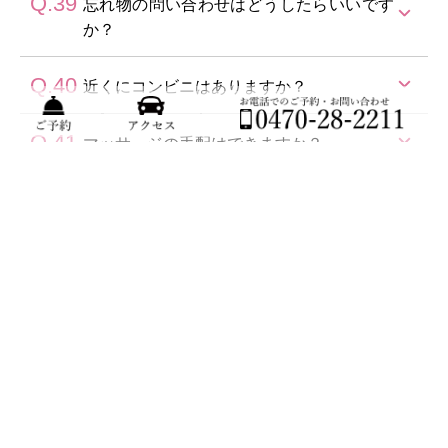
Q.39
Please send us an email using the "
忘れ物の問い合わせはどうしたらいいです
✉inquiry
"
花火はご持参ください。
button at the bottom of the page.
か？
※打ち上げ式のものや大きな音の出るものはご遠慮く
We will translate it and reply to you.
ださい。
Q.40
宅配便(着払い)でお送りさせていただきます。
近くにコンビニはありますか？
ページ下部の"
✉お問い合わせ
"ボタンから、メールをお
お電話またはメールにてお知らせください。
送りください。
Q.41
車で約10分(4.2km)のところにセブンイレブン館山藤原
マッサージの手配はできますか？
翻訳して、ご返信をさせていただきます。
店がございます。
また、車で約3分(1.6km)のところにスーパー(おどや大
Q.42
承っておりません。
ゴルフ場の手配はできますか？
神宮店)がございます。
Q.43
ご自身の手配でお願いしております。
娯楽遊具の貸出はありますか？
Q.44
テーブルゲーム、トランプ、UNOがございます。
コインランドリーはありますか？
フロントにお声掛けください。
Q.45
洗濯機と乾燥機 各2台ずつございます。
外にシャワーはありますか？
※多くのお客様にご利用いただくため、洗濯・乾燥が
Q.46
プールのシャワー・更衣室をご利用ください。(プール
チェックイン前に荷物を預かってもらえま
終了しているものはフロントにて回収させていただく